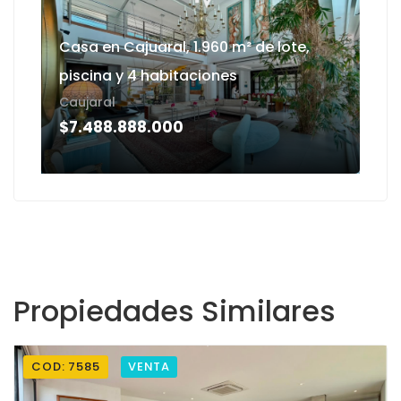
Casa en Cajuaral, 1.960 m² de lote,
piscina y 4 habitaciones
L
Caujaral
E
$7.488.888.000
Propiedades Similares
COD: 7585
VENTA