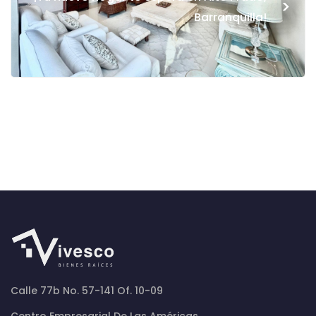
>
Barranquilla!
Calle 77b No. 57-141 Of. 10-09