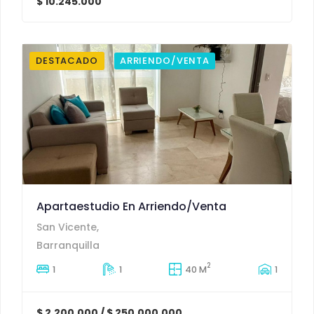
$ 10.245.000
DESTACADO
ARRIENDO/VENTA
Apartaestudio En Arriendo/venta
San Vicente,
Barranquilla
2
1
1
40 M
1
$ 2.200.000 / $ 250.000.000