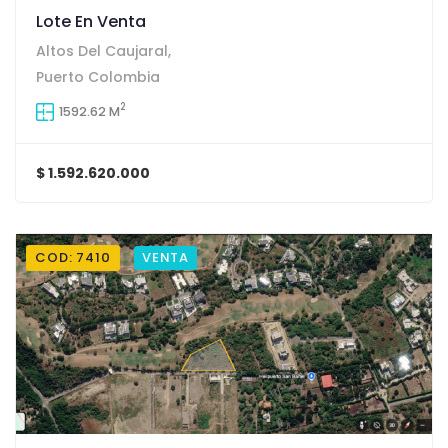
Lote En Venta
Altos Del Caujaral,
Puerto Colombia
2
1592.62 M
$ 1.592.620.000
COD: 7410
VENTA