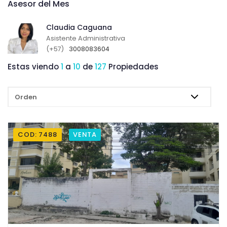
Asesor del Mes
Claudia Caguana
Asistente Administrativa
(+57)
3008083604
Estas viendo
1
a
10
de
127
Propiedades
ORDENAR :
COD: 7488
VENTA