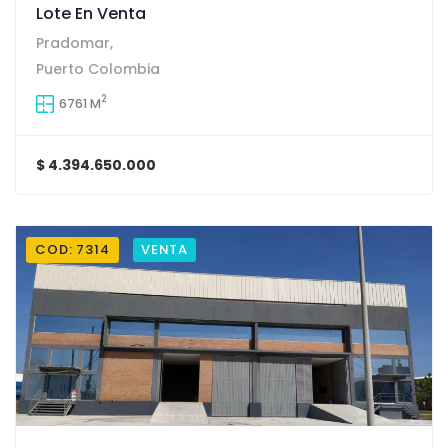
Lote En Venta
Pradomar,
Puerto Colombia
2
6761 M
$ 4.394.650.000
COD: 7314
VENTA