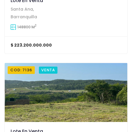
Lote En Venta
Santa Ana,
Barranquilla
2
148800 M
$ 223.200.000.000
COD: 7136
VENTA
Lote En Venta