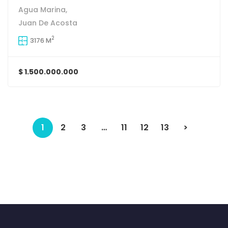
Agua Marina,
Juan De Acosta
2
3176 M
$ 1.500.000.000
1
2
3
…
11
12
13
>