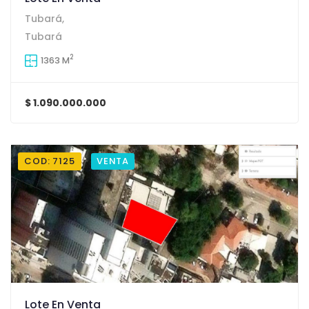
Tubará,
Tubará
2
1363 M
$ 1.090.000.000
COD: 7125
VENTA
Lote En Venta