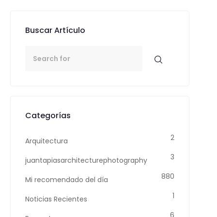
Buscar Artículo
Buscar:
Categorías
2
Arquitectura
3
juantapiasarchitecturephotography
880
Mi recomendado del día
1
Noticias Recientes
6