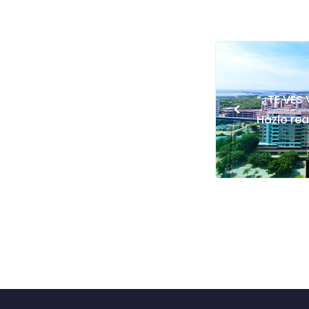
“¿TE VES
<
Hazlo rea