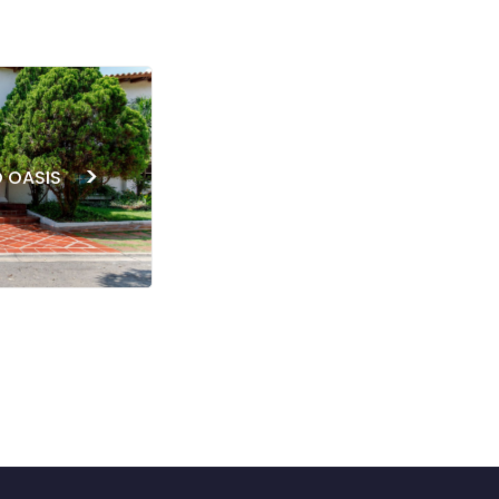
>
 OASIS