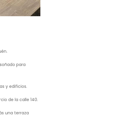
uén.
 soñado para
 y edificios.
io de la calle 140.
s una terraza