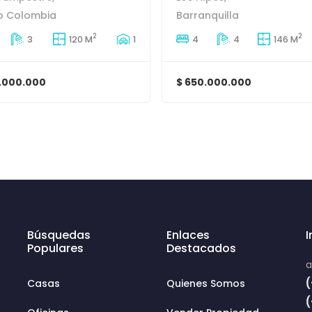
o Colombia
Barranquilla
2
2
3
120 M
1
4
4
146 M
.000.000
$ 650.000.000
Búsquedas
Enlaces
Populares
Destacados
a
(
Casas
Quienes Somos