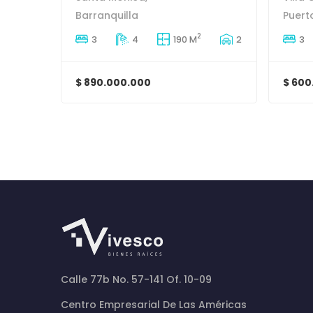
Barranquilla
Puert
2
3
4
190 M
2
3
$ 890.000.000
$ 600
Calle 77b No. 57-141 Of. 10-09
Centro Empresarial De Las Américas