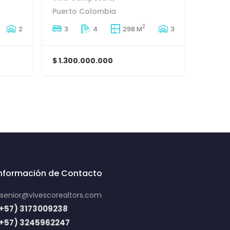
Puerto Colombia
2
2
3
4
298 M
3
$ 1.300.000.000
Información de Contacto
senior@vivescorealtors.com
+57) 3173009238
(+57) 3245962247