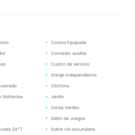
vicio
Cocina Equipada
dor
Comedor auxiliar
bas
Cuarto de servicio
Garaje Independiente
 cerrado
Citófono
 Visitantes
Jardín
l
Zonas Verdes
Salón de Juegos
rivada 24*7
Sobre vía secundaria