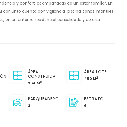
ndencia y confort, acompañadas de un estar familiar. En
El conjunto cuenta con vigilancia, piscina, zonas infantiles,
es, en un entorno residencial consolidado y de alta
ÁREA
ÁREA LOTE
IÓN
CONSTRUIDA
2
450 M
2
264 M
PARQUEADERO
ESTRATO
3
6