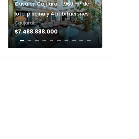
Casa en Cajuaral, 1.960 m² de
La elegan
lote, piscina y 4 habitaciones
espacios
Caujaral
El Golf
$7.488.888.000
$3.398.0