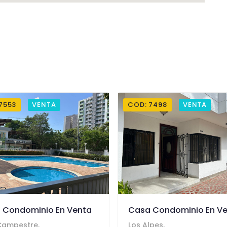
7553
VENTA
COD: 7498
VENTA
 Condominio En Venta
Casa Condominio En V
 Campestre,
Los Alpes,