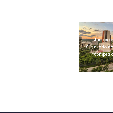
Juntos e
<
aliado de
compra d