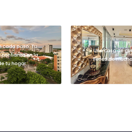
n cada paso: Tu
Una casa de cua
 confianza en la
llenos de mucha
e tu hogar