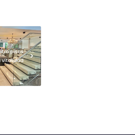
tro pisos
>
 vitalidad