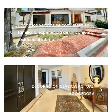
Donde los vecinos se convierten en
<
familia: la experiencia de un conjunto
residencial íntimo
DECORACIÓN CLÁSICA ACTUAL:
>
ACOGEDORA