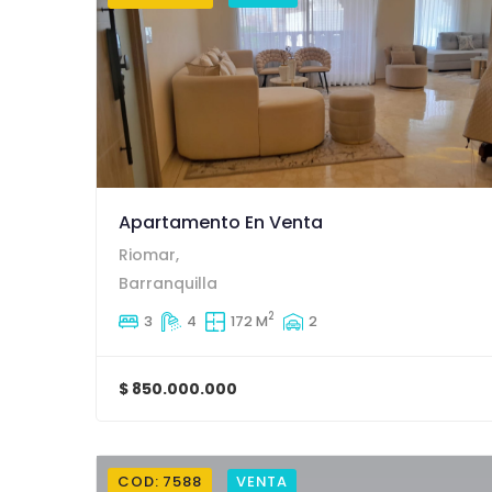
Apartamento En Venta
Riomar,
Barranquilla
2
3
4
172 M
2
$ 850.000.000
COD: 7588
VENTA