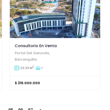
Consultorio En Venta
Portal Del Genovés,
Barranquilla
2
23.33 M
1
$ 315.000.000
…
95
96
97
>