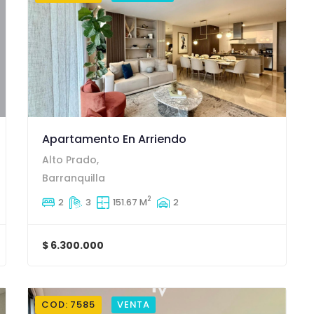
Apartamento En Arriendo
Alto Prado,
Barranquilla
2
2
3
151.67 M
2
$ 6.300.000
COD: 7585
VENTA