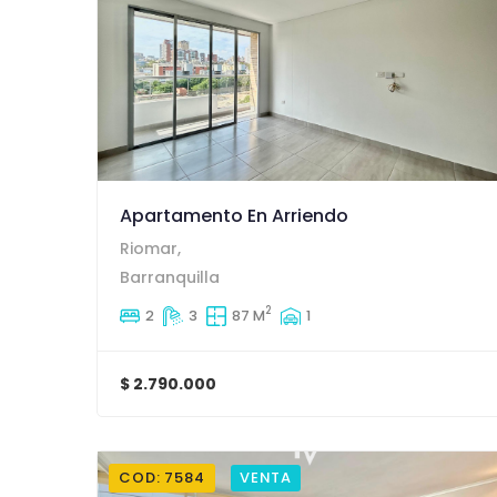
Apartamento En Arriendo
Riomar,
Barranquilla
2
2
3
87 M
1
$ 2.790.000
COD: 7584
VENTA