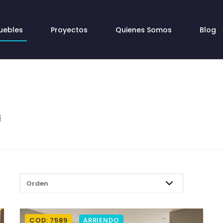
uebles
Proyectos
Quienes Somos
Blog
í
ORDENAR :
COD: 7589
ARRIENDO