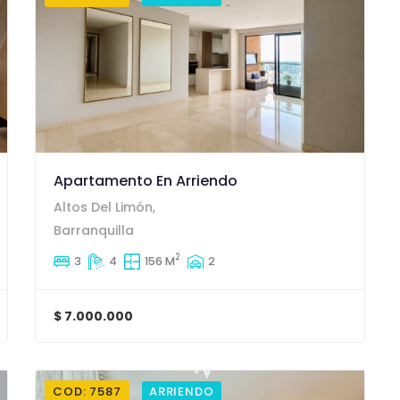
Apartamento En Arriendo
Altos Del Limón,
Barranquilla
2
3
4
156 M
2
$ 7.000.000
COD: 7587
ARRIENDO