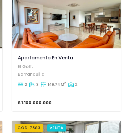
Apartamento En Venta
El Golf,
Barranquilla
2
2
3
149.74 M
2
$ 1.100.000.000
COD: 7583
VENTA