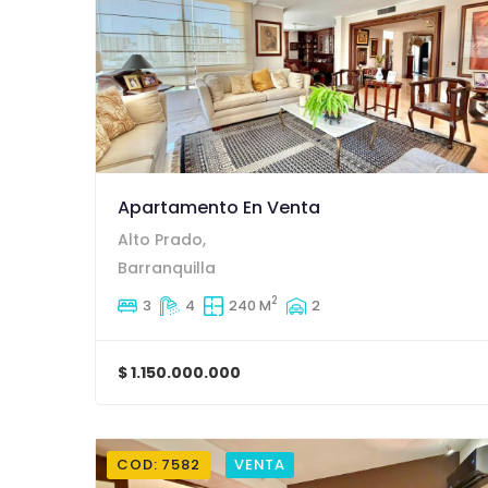
Apartamento En Venta
Alto Prado,
Barranquilla
2
3
4
240 M
2
$ 1.150.000.000
COD: 7582
VENTA