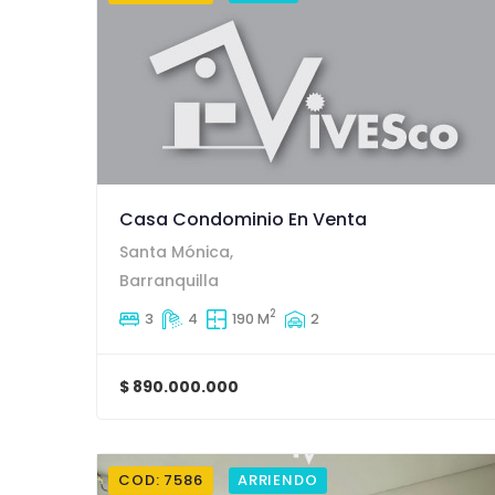
Casa Condominio En Venta
Santa Mónica,
Barranquilla
2
3
4
190 M
2
$ 890.000.000
COD: 7586
ARRIENDO