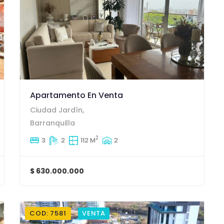
Apartamento En Venta
Ciudad Jardín,
Barranquilla
2
3
2
112 M
2
$ 630.000.000
COD: 7581
VENTA