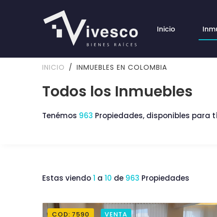
Inicio
Inm
INICIO
INMUEBLES EN COLOMBIA
Todos los Inmuebles
Tenémos
963
Propiedades, disponibles para t
Estas viendo
1
a
10
de
963
Propiedades
COD: 7590
VENTA