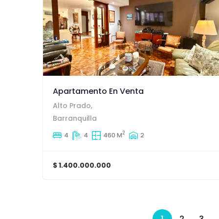
Apartamento En Venta
Alto Prado,
Barranquilla
2
4
4
460 M
2
$ 1.400.000.000
1
2
3