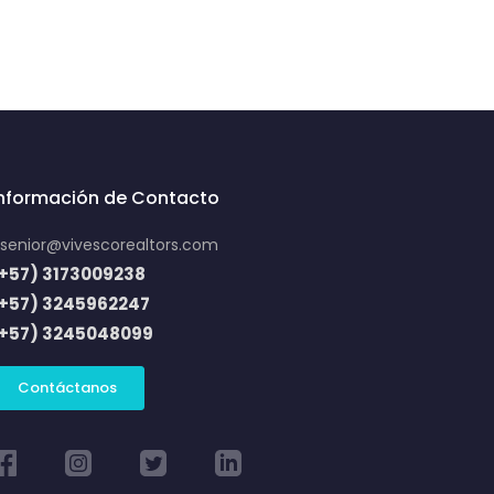
Información de Contacto
senior@vivescorealtors.com
+57) 3173009238
(+57) 3245962247
(+57) 3245048099
Contáctanos