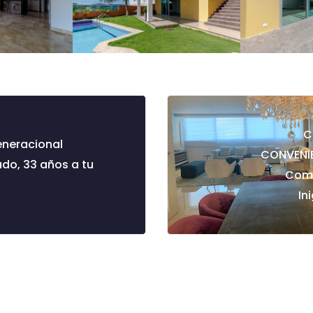
C
eneracional
CONVENIE
do, 33 años a tu
Com
In