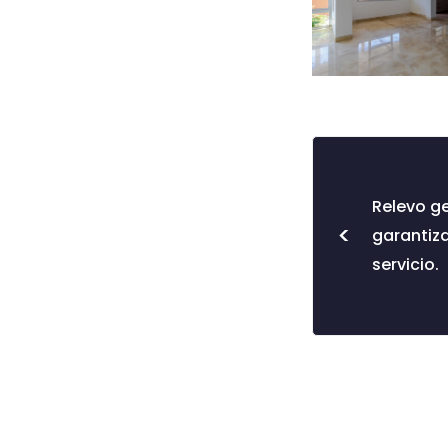
Relevo g
<
garantiza
servicio.