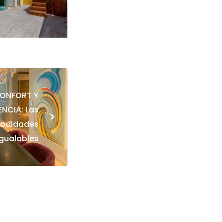
ONFORT Y
NCIA: Las
>
odidades
igualables