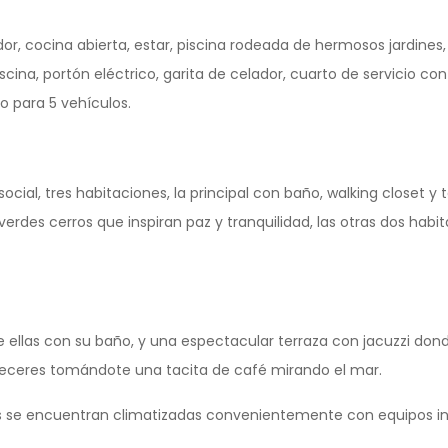
or, cocina abierta, estar, piscina rodeada de hermosos jardines
cina, portón eléctrico, garita de celador, cuarto de servicio con
o para 5 vehículos.
ocial, tres habitaciones, la principal con baño, walking closet y
 verdes cerros que inspiran paz y tranquilidad, las otras dos hab
 ellas con su baño, y una espectacular terraza con jacuzzi dond
eceres tomándote una tacita de café mirando el mar.
s se encuentran climatizadas convenientemente con equipos i