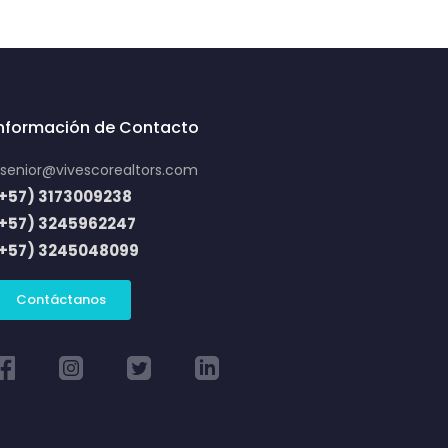
Información de Contacto
senior@vivescorealtors.com
+57) 3173009238
(+57) 3245962247
(+57) 3245048099
Contáctanos