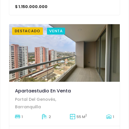
$ 1.150.000.000
DESTACADO
VENTA
Apartaestudio En Venta
Portal Del Genovés,
Barranquilla
2
1
2
55 M
1