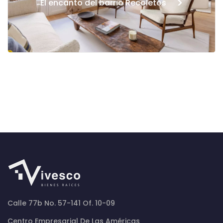
>
El encanto del barrio Recoletos
Calle 77b No. 57-141 Of. 10-09
Centro Empresarial De Las Américas