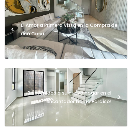
El Amor a Primera Vista en la Compra de
<
una Casa
¡Bienvenidos a su nuevo hogar en el
>
encantador barrio Paraíso!