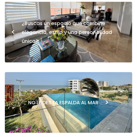
¿Buscas un espacio que combine
<
elegancia, estilo y una personalidad
única?
>
NO LE DES LA ESPALDA AL MAR