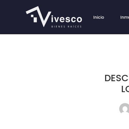
Inicio
Inm
DESC
L