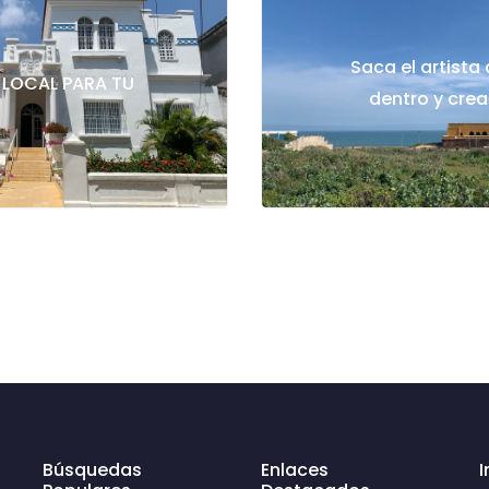
Saca el artista 
 LOCAL PARA TU
dentro y crea
Búsquedas
Enlaces