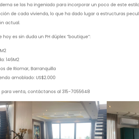
erna se las ha ingeniado para incorporar un poco de este estilo
cción de cada vivienda, lo que ha dado lugar a estructuras pecul
ón actual.
hoy es sin duda un PH dúplex “boutique”:
0M2
da: 146M2
tos de Riomar, Barranquilla
riendo amoblado: US$2.000
 para venta, contáctanos al 315-7055648