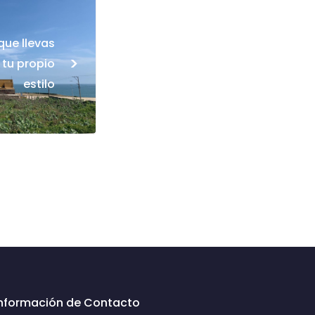
que llevas
>
 tu propio
estilo
Información de Contacto