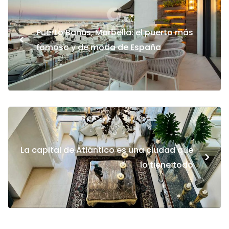
Puerto Banús, Marbella: el puerto más
<
famoso y de moda de España
La capital de Atlántico es una ciudad que
>
lo tiene todo