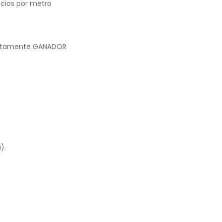
ecios por metro
olutamente GANADOR
).