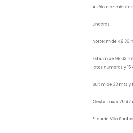
A sólo diez minuto
Linderos:
Norte: mide 48.36 mt
Este: mide 98.63 m
lotes números y 15 
Sur: mide 33 mts y l
Oeste: mide 70.97 m
El barrio Villa Sant