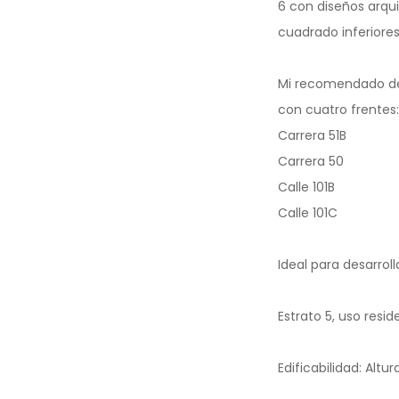
6 con diseños arqui
cuadrado inferiores
Mi recomendado de 
con cuatro frentes:
Carrera 51B
Carrera 50
Calle 101B
Calle 101C
Ideal para desarrol
Estrato 5, uso resid
Edificabilidad: Altu