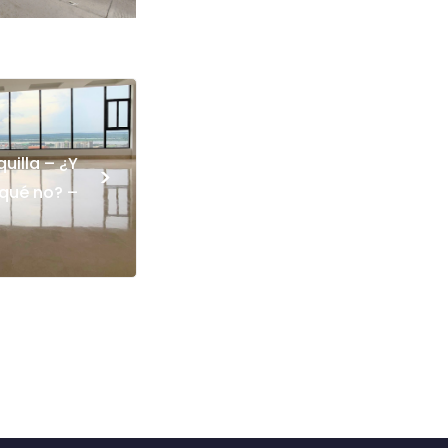
quilla – ¿Y
>
qué no? –