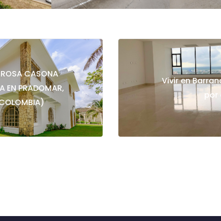
OROSA CASONA
Vivir en Barran
A EN PRADOMAR,
por 
 COLOMBIA)