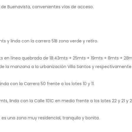
s de Buenavista, convenientes vías de acceso.
s y linda con la carrera 51B zona verde y retiro.
ts en línea quebrada de 18.43mts + 25mts + 19mts + 8mts + 28mt
de la manzana a la urbanización Villa Santos y respectivamente c
inda con la Carrera 50 frente a los lotes 10 y 11.
ts, linda con la Calle 101C en medio frente a los lotes 22 y 21 y
os es una zona muy residencial, tranquila y bonita.