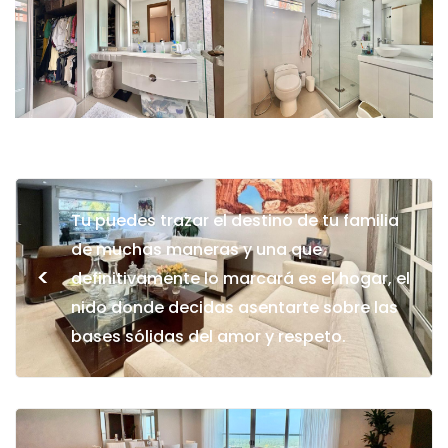
Tu puedes trazar el destino de tu familia
de muchas maneras y una que
<
definitivamente lo marcará es el hogar, el
nido donde decidas asentarte sobre las
bases sólidas del amor y respeto.