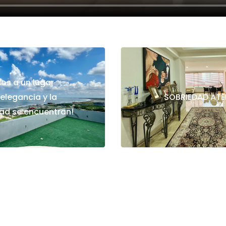
os a un lugar
elegancia y la
SOBRIEDAD AT
d se encuentran!