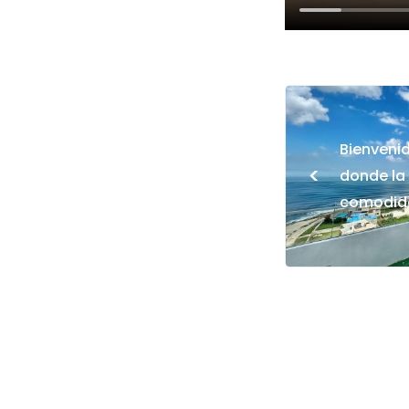
Bienvenid
<
donde la 
comodida