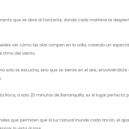
ento que se abre al horizonte, donde cada mañana te despiert
uedes ver cómo las olas rompen en la orilla, creando un espec
 ritmo del viento.
e no solo se escucha, sino que se siente en el aire, envolviéndo
.
ta Roca, a solo 20 minutos de Barranquilla, es el lugar perfecto
ales que permiten que la luz natural inunde cada rincón, el a
izar la vista al mar.