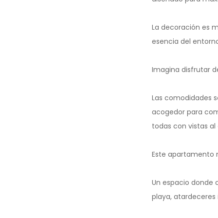
La decoración es m
esencia del entorno
Imagina disfrutar de
Las comodidades so
acogedor para comp
todas con vistas al
Este apartamento no 
Un espacio donde c
playa, atardeceres 