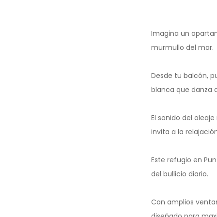
Imagina un apartam
murmullo del mar.
Desde tu balcón, p
blanca que danza al
El sonido del oleaj
invita a la relajación
Este refugio en Pun
del bullicio diario.
Con amplios ventan
diseñado para maxim