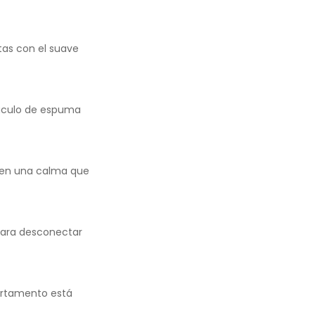
as con el suave
táculo de espuma
te en una calma que
 para desconectar
partamento está