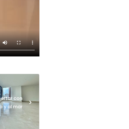
pertar con
>
ío y al mar