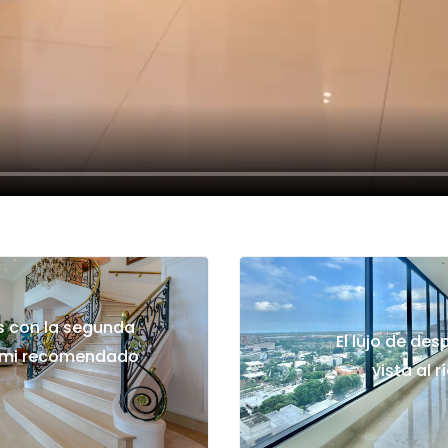
 con la segunda
El lujo de des
 mi recomendado
vista al r