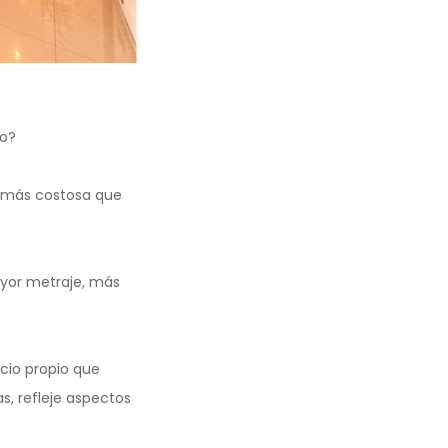
do?
á más costosa que
ayor metraje, más
cio propio que
, refleje aspectos