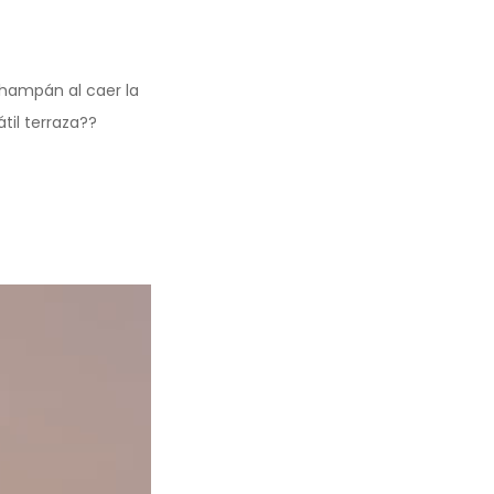
hampán al caer la
til terraza??