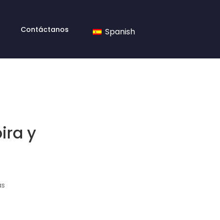
Contáctanos
Spanish
ira y
as