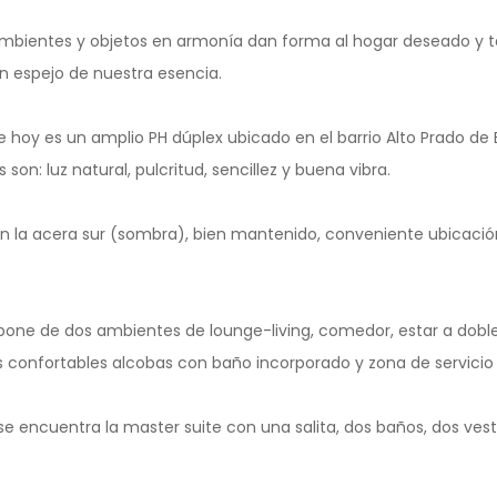
 ambientes y objetos en armonía dan forma al hogar deseado y 
n espejo de nuestra esencia.
oy es un amplio PH dúplex ubicado en el barrio Alto Prado de B
s son: luz natural, pulcritud, sencillez y buena vibra.
 en la acera sur (sombra), bien mantenido, conveniente ubicación
pone de dos ambientes de lounge-living, comedor, estar a doble
 confortables alcobas con baño incorporado y zona de servicio e
se encuentra la master suite con una salita, dos baños, dos vesti