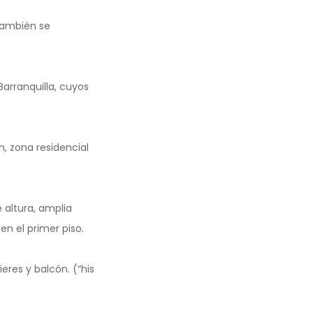
también se
arranquilla, cuyos
, zona residencial
 altura, amplia
n el primer piso.
eres y balcón. (“his