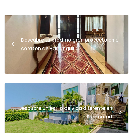
Descubre tu próximo gran proyecto en el
<
corazón de Barranquilla
¡Descubre un estilo de vida diferente en
>
Pradomar!