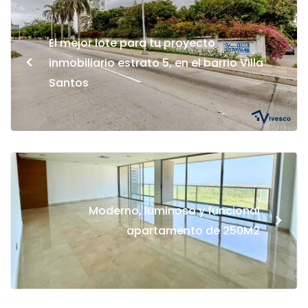
El mejor lote para tu proyecto
<
inmobiliario estrato 5, en el barrio Villa
Santos
Moderno, luminoso y funcional
>
apartamento de 250M2