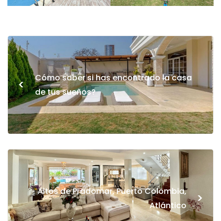
Cómo saber si has encontrado la casa
<
de tus sueños?
Altos de Pradomar, Puerto Colombia,
>
Atlántico