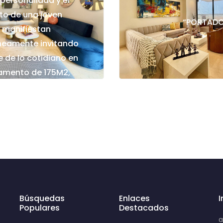
personalidad y el
to de una joven
“PORTADOR
 manifiestan
eamente invitando
te de lo cotidiano en
amento de 175M2,
y sofisticado.
Búsquedas
Enlaces
Populares
Destacados
a