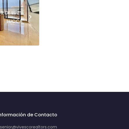
 DE LUZ”:
>
LUCCA
Información de Contacto
senior@vivescorealtors.com