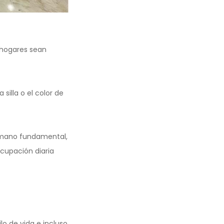
 hogares sean
illa o el color de
umano fundamental,
cupación diaria
o de vida e incluso