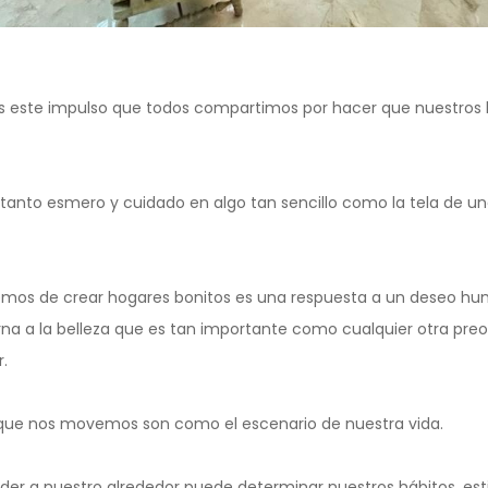
s este impulso que todos compartimos por hacer que nuestros
nto esmero y cuidado en algo tan sencillo como la tela de una s
emos de crear hogares bonitos es una respuesta a un deseo h
rna a la belleza que es tan importante como cualquier otra preo
.
s que nos movemos son como el escenario de nuestra vida.
er a nuestro alrededor puede determinar nuestros hábitos, estil