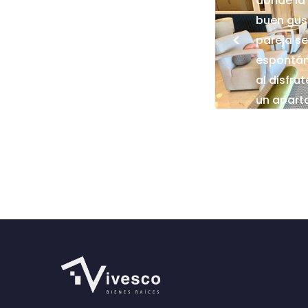
donde la 
buen gus
<
pareja se
espontán
al disfru
un apart
moderno 