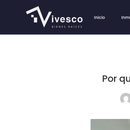
Inicio
Inm
Por q