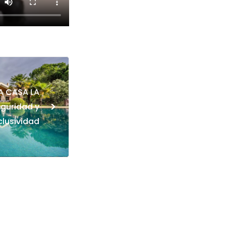
 CASA LA
>
guridad y
clusividad