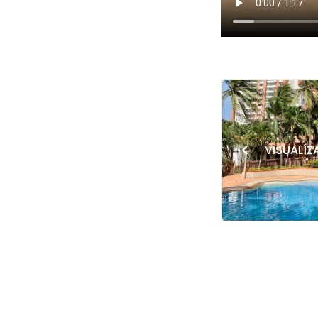
<
VISUALÍZ