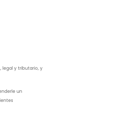
egal y tributario, y
enderle un
ientes