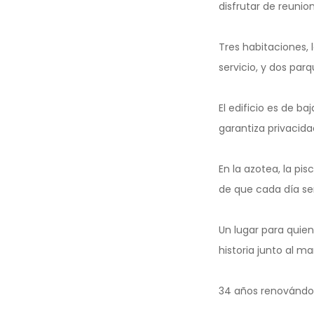
disfrutar de reunio
Tres habitaciones,
servicio, y dos par
El edificio es de b
garantiza privacidad
En la azotea, la pis
de que cada día ser
Un lugar para quie
historia junto al mar
34 años renovándono