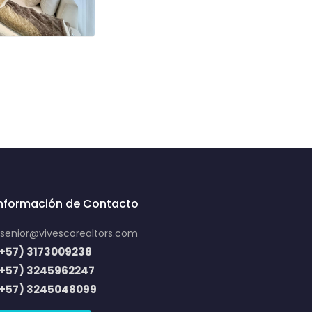
Información de Contacto
senior@vivescorealtors.com
+57) 3173009238
(+57) 3245962247
(+57) 3245048099