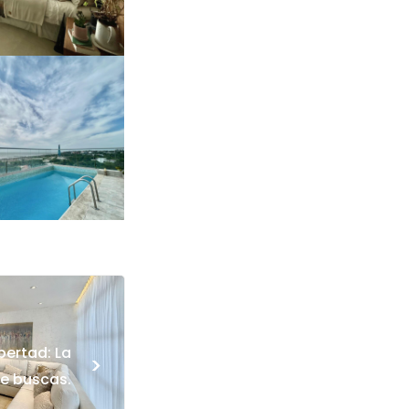
ibertad: La
>
e buscas.