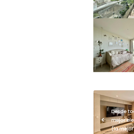
Desde to
<
mejor el
(la mejor