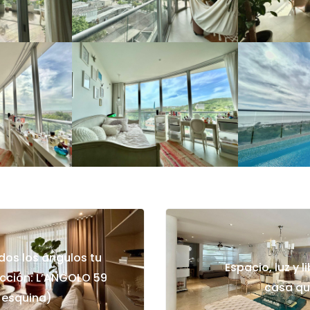
dos los ángulos tu
Espacio, luz y l
ección: L’ANGOLO 59
casa qu
 esquina)