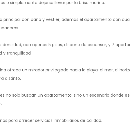
nes o simplemente dejarse llevar por la brisa marina.
 la principal con baño y vestier; además el apartamento con cua
queaderos.
aja densidad, con apenas 5 pisos, dispone de ascensor, y 7 apart
 y tranquilidad.
cina ofrece un mirador privilegiado hacia la playa: el mar, el hor
á distinto.
nes no solo buscan un apartamento, sino un escenario donde escr
.
s para ofrecer servicios inmobiliarios de calidad.