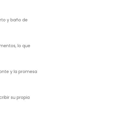
rto y baño de
amentos, lo que
izonte y la promesa
ibir su propia