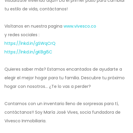
Visualízate viviendo aquí!! Da el primer paso para cambiar
tu estilo de vida, contáctanos!
Visítanos en nuestra pagina
www.vivesco.co
y redes sociales :
https://lnkd.in/gSWqCrQ
https://lnkd.in/gK8gi5C
Quieres saber más? Estamos encantados de ayudarte a
elegir el mejor hogar para tu familia. Descubre tu próximo
hogar con nosotros… ¿Te lo vas a perder?
Contamos con un inventario lleno de sorpresas para tí,
contáctanos!! Soy María José Vives, socia fundadora de
Vivesco Inmobiliaria.