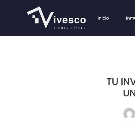
Inicio
Inm
TU IN
UN