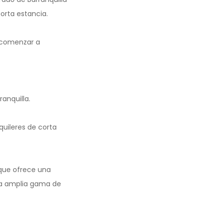
orta estancia.
n comenzar a
anquilla.
quileres de corta
 que ofrece una
una amplia gama de