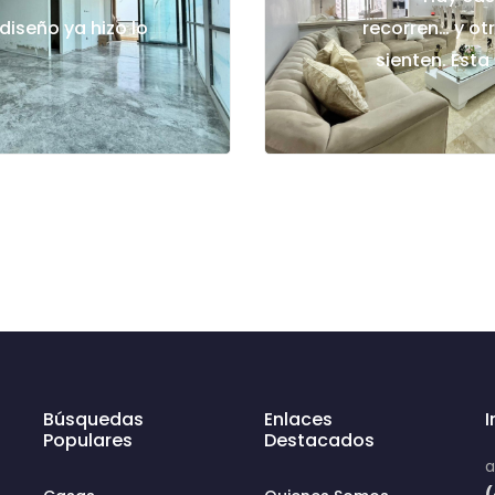
diseño ya hizo lo
recorren… y ot
sienten. Esta
Búsquedas
Enlaces
Populares
Destacados
a