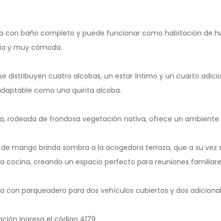
ta con baño completo y puede funcionar como habitación de h
lia y muy cómoda.
se distribuyen cuatro alcobas, un estar íntimo y un cuarto adicio
 adaptable como una quinta alcoba.
ina, rodeada de frondosa vegetación nativa, ofrece un ambiente 
de mango brinda sombra a la acogedora terraza, que a su vez
 cocina, creando un espacio perfecto para reuniones familiares
a con parqueadero para dos vehículos cubiertos y dos adicional
ción ingresa el código 4179