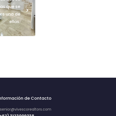
ras que se
>
 es una de
ellas.
Información de Contacto
senior@vivescorealtors.com