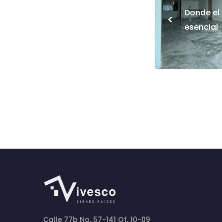
Donde el 
<
esencial
Calle 77b No. 57-141 Of. 10-09