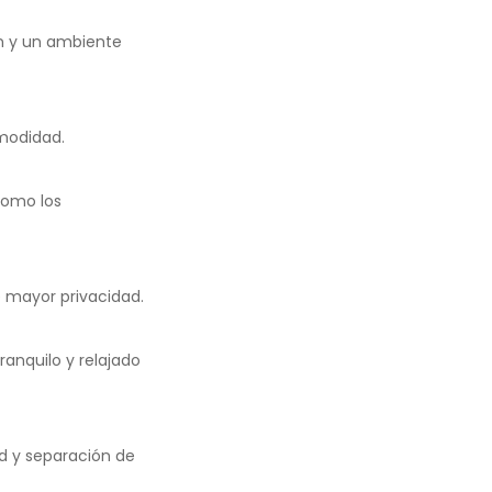
ón y un ambiente
modidad.
como los
e mayor privacidad.
anquilo y relajado
d y separación de