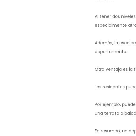
Al tener dos nivele
especialmente atra
Además, la escaler
departamento.
Otra ventaja es la fl
Los residentes pued
Por ejemplo, pueden
una terraza o balcón
En resumen, un dep