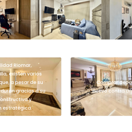
alidad Riomar,
lla, existen varios
 que, a pesar de su
Comprar depa
rduran gracias a su
nuevo contra un
onstructiva y
 estratégica.