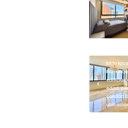
En la loc
Barranqui
edificios
<
edad, pe
calidad c
ubicación