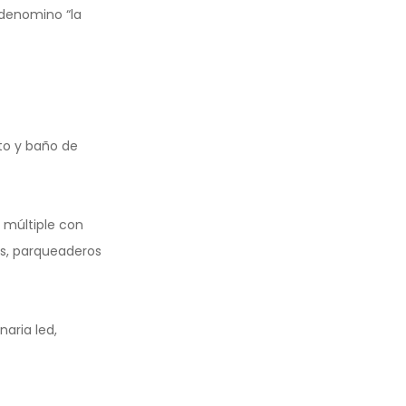
 denomino “la
to y baño de
 múltiple con
res, parqueaderos
naria led,