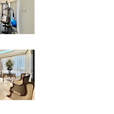
rtamento
>
o antiguo