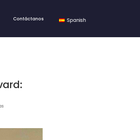
Contáctanos
Spanish
vard:
as