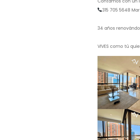
Contamos con un in
315 705 5648 Mar
34 años renovándono
VIVES como tú quiere