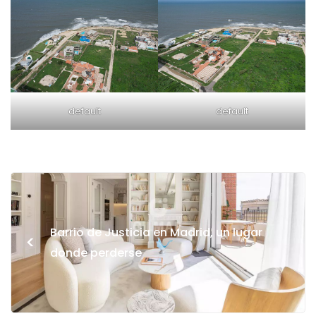
default
default
Barrio de Justicia en Madrid, un lugar
<
donde perderse