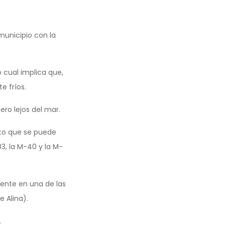
municipio con la
 cual implica que,
e fríos.
ro lejos del mar.
to que se puede
3, la M-40 y la M-
iente en una de las
 Alina).
.