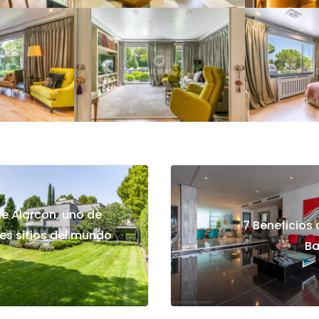
e Alarcón, uno de
7 Beneficios 
es sitios del mundo
Ba