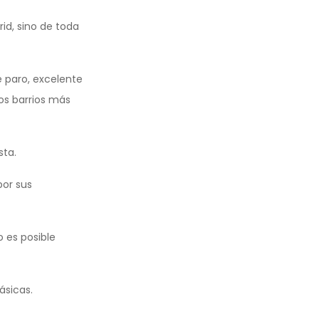
id, sino de toda
e paro, excelente
os barrios más
sta.
por sus
o es posible
ásicas.