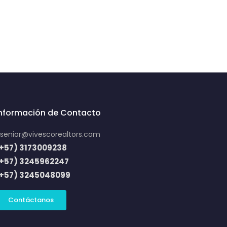
Información de Contacto
senior@vivescorealtors.com
+57) 3173009238
(+57) 3245962247
(+57) 3245048099
Contáctanos