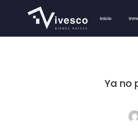
Inicio
Inm
Ya no 