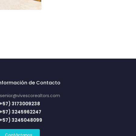
Información de Contacto
senior@vivescorealtors.com
+57) 3173009238
(+57) 3245962247
(+57) 3245048099
Contáctanos