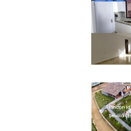
Rincón Id
<
Sevilla (