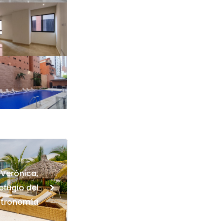
 Verónica,
>
efugio del
stronomía