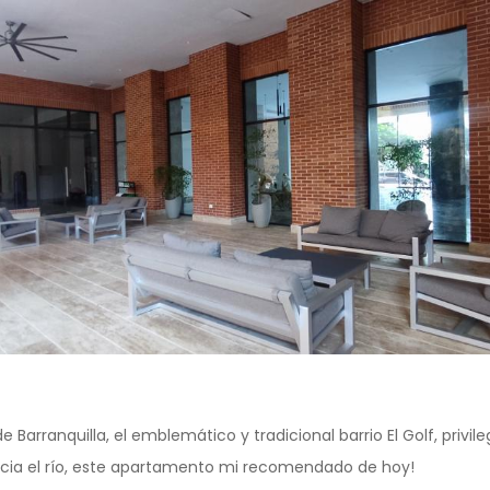
e Barranquilla, el emblemático y tradicional barrio El Golf, privil
acia el río, este apartamento mi recomendado de hoy!