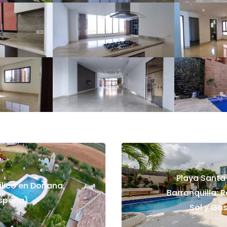
Playa Santa
ílico en Doñana,
Barranquilla: R
España)
Sol y Ga