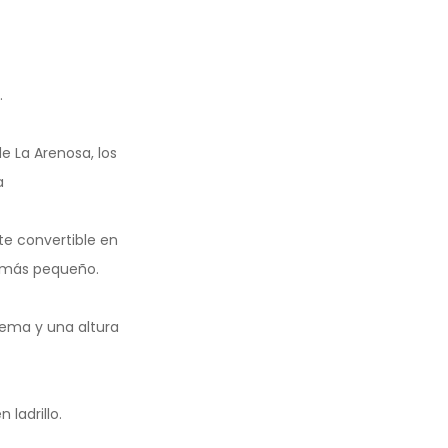
.
e La Arenosa, los
a
e convertible en
y más pequeño.
rema y una altura
ladrillo.