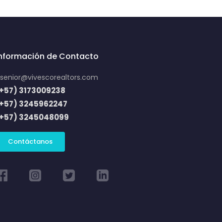
Información de Contacto
senior@vivescorealtors.com
+57) 3173009238
(+57) 3245962247
(+57) 3245048099
Contáctanos