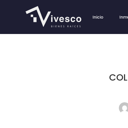
Inicio
Inm
COL