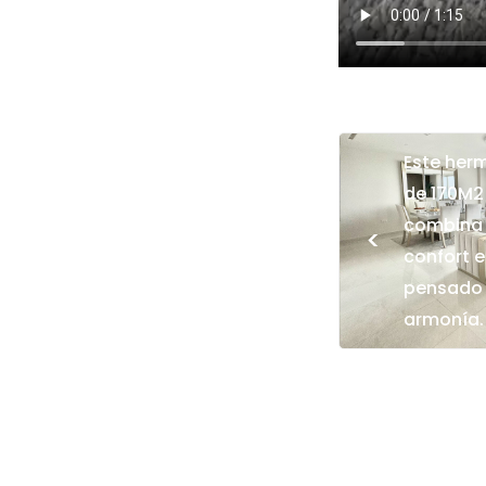
Este her
de 170M2 
combina j
<
confort 
pensado p
armonía.