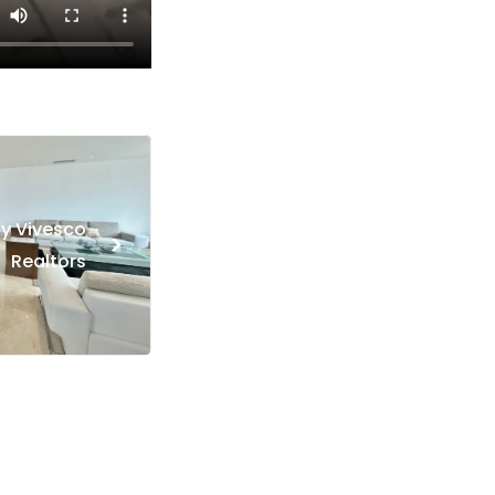
y Vivesco
>
Realtors