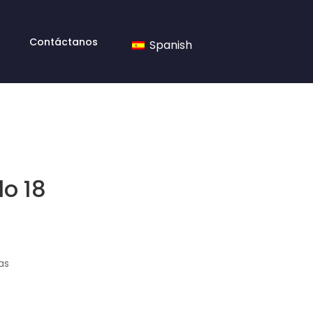
Contáctanos
Spanish
o 18
as