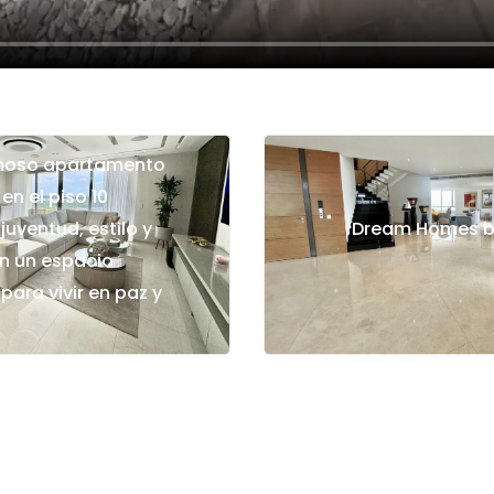
moso apartamento
en el piso 10
uventud, estilo y
Dream Homes b
en un espacio
ara vivir en paz y