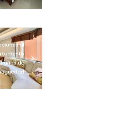
ciones al
artamento
>
0 años de
ntigüedad