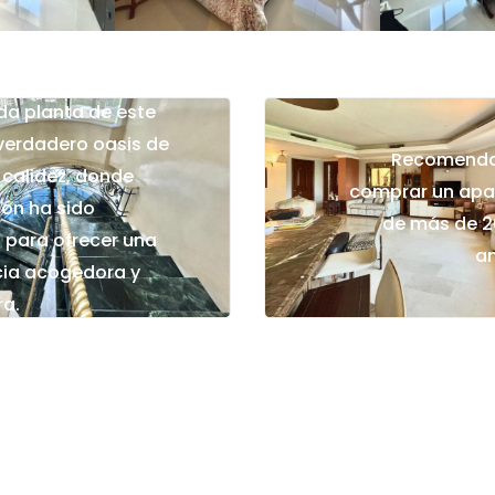
da planta de este
verdadero oasis de
Recomenda
 calidez, donde
comprar un ap
cón ha sido
de más de 2
 para ofrecer una
a
cia acogedora y
ra.