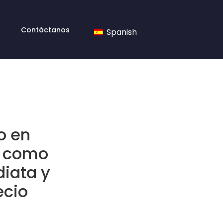
Contáctanos
Spanish
o en
s como
diata y
ecio