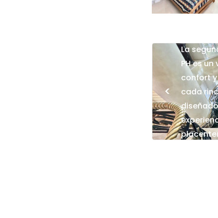
La segun
PH es un 
confort y
<
cada rin
diseñado
experien
placente