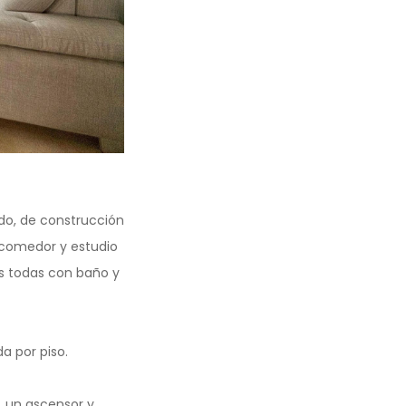
do, de construcción
, comedor y estudio
s todas con baño y
a por piso.
a, un ascensor y