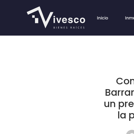
Inicio
Inm
Com
Barra
un pre
la 