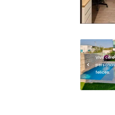
Vivir cer
<
personas
felices.