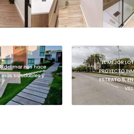
EL MEJOR LOT
ca del mar nos hace
PROYECTO INM
 más saludables y
ESTRATO 5, EN
VIL