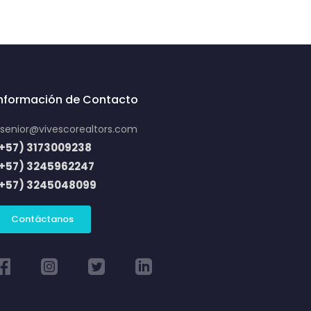
Información de Contacto
senior@vivescorealtors.com
+57) 3173009238
(+57) 3245962247
(+57) 3245048099
Contáctanos