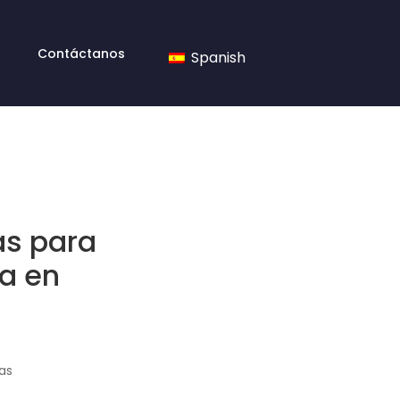
Contáctanos
Spanish
as para
a en
as