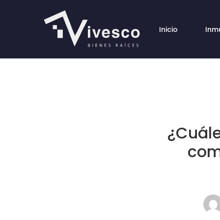
Inicio
Inm
¿Cuále
com