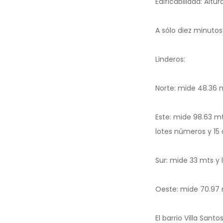
Edificabilidad: Altu
A sólo diez minuto
Linderos:
Norte: mide 48.36 mt
Este: mide 98.63 m
lotes números y 15 
Sur: mide 33 mts y l
Oeste: mide 70.97 m
El barrio Villa Sant