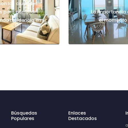
son las ciudades
as para comprar
La importancia d
nda residencia en
el momento 
Búsquedas
Enlaces
Populares
Destacados
a