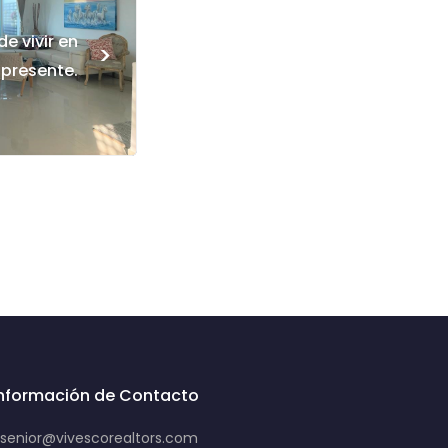
e vivir en
>
presente.
Información de Contacto
senior@vivescorealtors.com