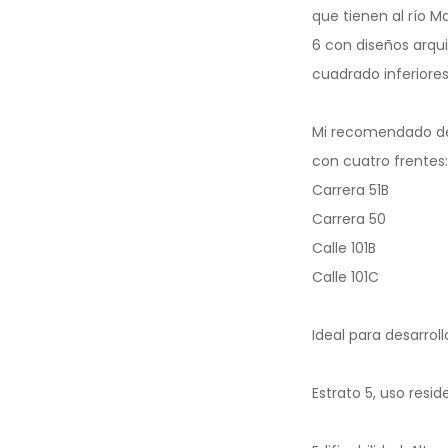
que tienen al río M
6 con diseños arqui
cuadrado inferiores
Mi recomendado de 
con cuatro frentes:
Carrera 51B
Carrera 50
Calle 101B
Calle 101C
Ideal para desarrol
Estrato 5, uso resid