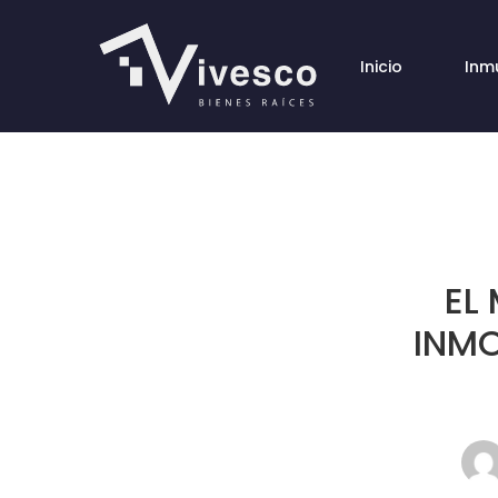
Inicio
Inm
EL
INMO