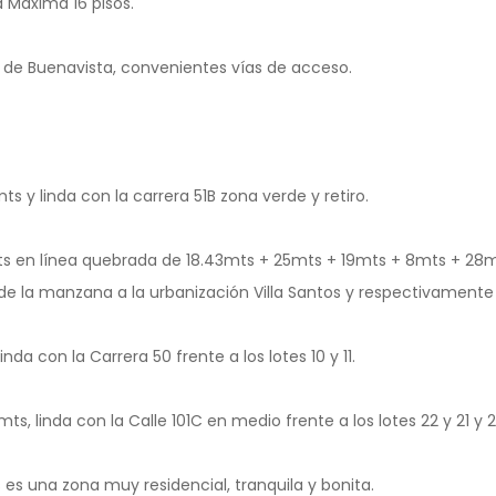
ra Máxima 16 pisos.
s de Buenavista, convenientes vías de acceso.
s y linda con la carrera 51B zona verde y retiro.
ts en línea quebrada de 18.43mts + 25mts + 19mts + 8mts + 28mt
de la manzana a la urbanización Villa Santos y respectivamente c
inda con la Carrera 50 frente a los lotes 10 y 11.
ts, linda con la Calle 101C en medio frente a los lotes 22 y 21 y
os es una zona muy residencial, tranquila y bonita.