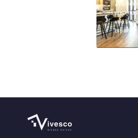
¿Cuáles 
preferid
<
una segu
España?