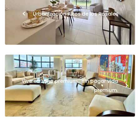
<
Urbanización Altos de los Rosales
Vive en zona premium… sin pagar vida
>
premium.