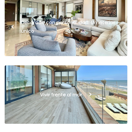
Decorado con personalidad: Un interior
<
único
>
Vivir frente al mar