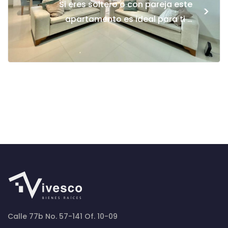
Si eres soltero o con pareja este
>
apartamento es ideal para ti …
Calle 77b No. 57-141 Of. 10-09