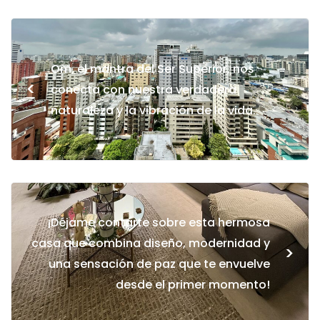
Om, el mantra del Ser Superior, nos
<
conecta con nuestra verdadera
naturaleza y la vibración de la vida.
¡Déjame contarte sobre esta hermosa
casa que combina diseño, modernidad y
>
una sensación de paz que te envuelve
desde el primer momento!