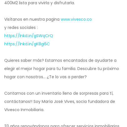
400M2 lista para vivirla y disfrutarla.
Visítanos en nuestra pagina
www.vivesco.co
y redes sociales :
https://lnkd.in/gSWqCrQ
https://lnkd.in/gK8gi5C
Quieres saber más? Estamos encantados de ayudarte a
elegir el mejor hogar para tu familia. Descubre tu próximo
hogar con nosotros… ¿Te lo vas a perder?
Contamos con un inventario lleno de sorpresas para tí,
contáctanos!! Soy María José Vives, socia fundadora de
Vivesco Inmobiliaria.
33 años renovándonos para ofrecer servicios inmobiliarios