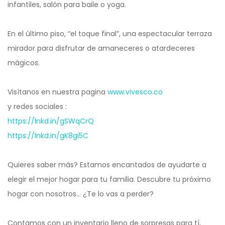
infantiles, salón para baile o yoga.
En el último piso, “el toque final”, una espectacular terraza
mirador para disfrutar de amaneceres o atardeceres
mágicos.
Visítanos en nuestra pagina
www.vivesco.co
y redes sociales :
https://lnkd.in/gSWqCrQ
https://lnkd.in/gK8gi5C
Quieres saber más? Estamos encantados de ayudarte a
elegir el mejor hogar para tu familia. Descubre tu próximo
hogar con nosotros… ¿Te lo vas a perder?
Contamos con un inventario lleno de sorpresas para tí,