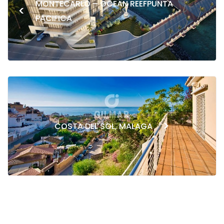
MONTECARLO – OCEAN REEFPUNTA
<
PACIFICA
>
COSTA DEL SOL, MALAGA