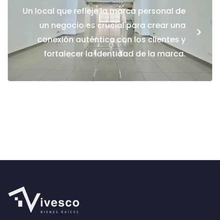
Un local que refleje la marca personal de
un negocio es crucial para crear una
>
conexión auténtica con los clientes y
fortalecer la identidad de la marca.