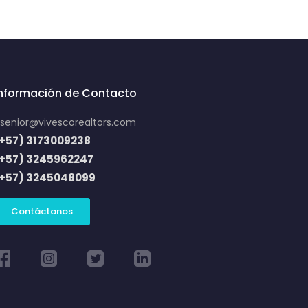
Información de Contacto
senior@vivescorealtors.com
+57) 3173009238
(+57) 3245962247
(+57) 3245048099
Contáctanos