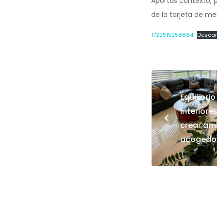
Aportas contexto, p
de la tarjeta de me
1722515258884
Desca
Equilibri
interiores
<
crear am
acogedor