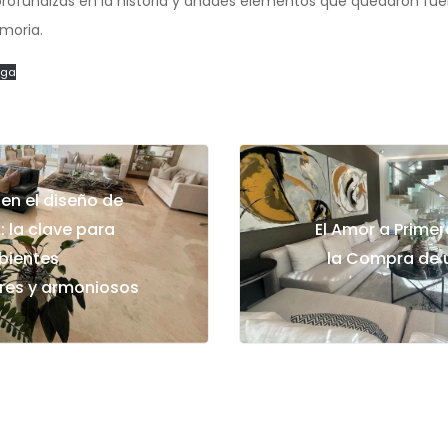
rofundizas en la historia y añades elementos que quedaron fuer
moria.
rga
o en el diseño de
: la clave para
El Amor a Primer
bientes
la Compra de 
es y armoniosos