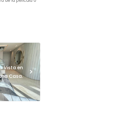
a de la película o
a Vista en
>
una Casa.