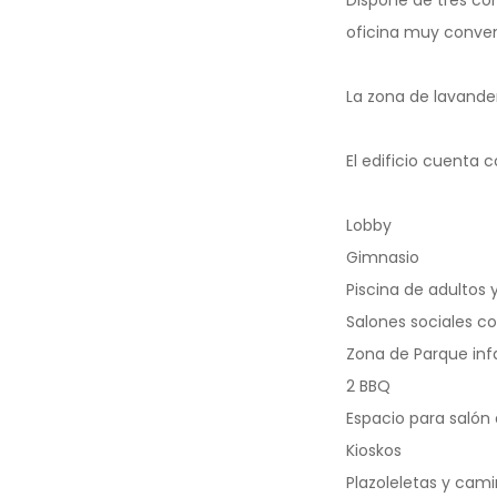
oficina muy conven
La zona de lavander
El edificio cuenta
Lobby
Gimnasio
Piscina de adultos 
Salones sociales c
Zona de Parque infa
2 BBQ
Espacio para salón
Kioskos
Plazoleletas y cam