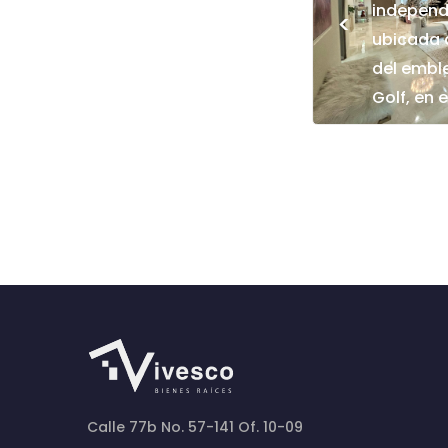
independi
<
ubicada 
del emble
Golf, en 
Calle 77b No. 57-141 Of. 10-09