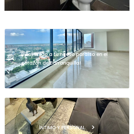
Bienvenido a tu nuevo paraíso en el
<
corazón de Barranquilla!
>
ÍNTIMO Y PERSONAL